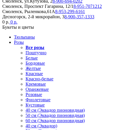
Смоленск, ул.Кутузова, 2
8-900-694-0202
Смоленск, Проспект Гагарина, 12/1
8-951-7071212
Смоленск, Рыленкова,61А
8-953-299-6161
Десногорск, 2-й микрорайон, 3
8-900-357-1333
0 р.
0 р.
Букеты и цветы
Тюльпаны
Розы
Все розы
Поштучно
Белые
Бордовые
Желтые
Красные
Красно-белые
Кремовые
Оранжевые
Розовые
Фиолетовые
Кустовые
40 см (Эквадор пионовидная)
50 см (Эквадор пионовидная)
60 см (Эквадор пионовидная)
40 см (Эквадор)