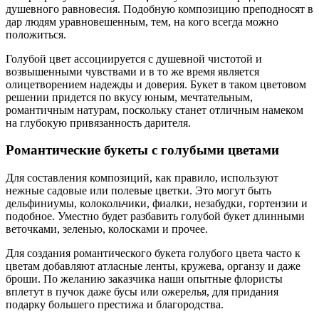
душевного равновесия. Подобную композицию преподносят в
дар людям уравновешенным, тем, на кого всегда можно
положиться.
Голубой цвет ассоциируется с душевной чистотой и
возвышенными чувствами и в то же время является
олицетворением надежды и доверия. Букет в таком цветовом
решении придется по вкусу юным, мечтательным,
романтичным натурам, поскольку станет отличным намеком
на глубокую привязанность дарителя.
Романтические букеты с голубыми цветами
Для составления композиций, как правило, используют
нежные садовые или полевые цветки. Это могут быть
дельфиниумы, колокольчики, фиалки, незабудки, гортензии и
подобное. Уместно будет разбавить голубой букет длинными
веточками, зеленью, колосками и прочее.
Для создания романтического букета голубого цвета часто к
цветам добавляют атласные ленты, кружева, органзу и даже
броши. По желанию заказчика наши опытные флористы
вплетут в пучок даже бусы или ожерелья, для придания
подарку большего престижа и благородства.