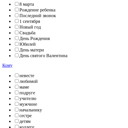
8 марта
Рождение ребенка
Последний звонок
1 сентября
Новый год
Свадьба
День Рождения
Юбилей
День матери
День святого Валентина
Кому
невесте
любимой
маме
подруге
учителю
мужчине
начальнику
сестре
детям
коллеге