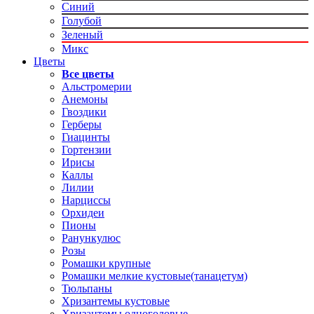
Синий
Голубой
Зеленый
Микс
Цветы
Все цветы
Альстромерии
Анемоны
Гвоздики
Герберы
Гиацинты
Гортензии
Ирисы
Каллы
Лилии
Нарциссы
Орхидеи
Пионы
Ранункулюс
Розы
Ромашки крупные
Ромашки мелкие кустовые(танацетум)
Тюльпаны
Хризантемы кустовые
Хризантемы одноголовые