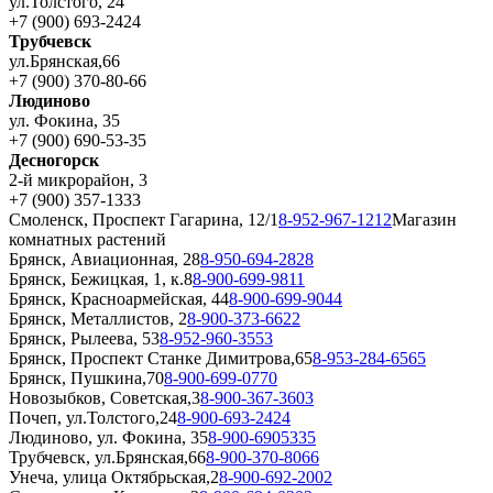
ул.Толстого, 24
+7 (900) 693-2424
Трубчевск
ул.Брянская,66
+7 (900) 370-80-66
Людиново
ул. Фокина, 35
+7 (900) 690-53-35
Десногорск
2-й микрорайон, 3
+7 (900) 357-1333
Смоленск, Проспект Гагарина, 12/1
8-952-967-1212
Магазин
комнатных растений
Брянск, Авиационная, 28
8-950-694-2828
Брянск, Бежицкая, 1, к.8
8-900-699-9811
Брянск, Красноармейская, 44
8-900-699-9044
Брянск, Металлистов, 2
8-900-373-6622
Брянск, Рылеева, 53
8-952-960-3553
Брянск, Проспект Станке Димитрова,65
8-953-284-6565
Брянск, Пушкина,70
8-900-699-0770
Новозыбков, Советская,3
8-900-367-3603
Почеп, ул.Толстого,24
8-900-693-2424
Людиново, ул. Фокина, 35
8-900-6905335
Трубчевск, ул.Брянская,66
8-900-370-8066
Унеча, улица Октябрьская,2
8-900-692-2002