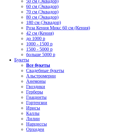
50 см (Эквадор)
60 см (Эквадор)
70 см (Эквадор)
80 см (Эквадор)
180 см (Эквадор)
Роза Кения Микс 60 см (Кения)
42 см (Кения)
до 1000 р
1000 - 1500 р
1500 - 5000 р
больше 5000 р
Букеты
Все букеты
Свадебные букеты
Альстромерии
Анемоны
Гвоздики
Герберы
Гиацинты
Гортензии
Ирисы
Каллы
Лилии
Нарциссы
Орхидеи