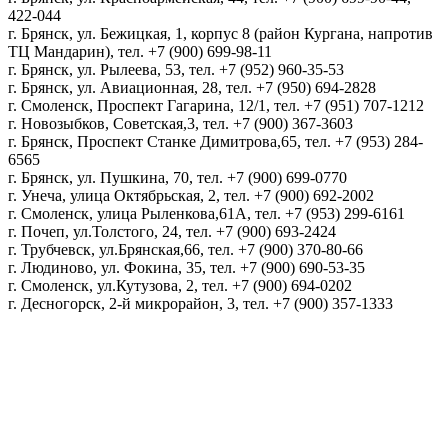
422-044
г. Брянск, ул. Бежицкая, 1, корпус 8 (район Кургана, напротив
ТЦ Мандарин), тел. +7 (900) 699-98-11
г. Брянск, ул. Рылеева, 53, тел. +7 (952) 960-35-53
г. Брянск, ул. Авиационная, 28, тел. +7 (950) 694-2828
г. Смоленск, Проспект Гагарина, 12/1, тел. +7 (951) 707-1212
г. Новозыбков, Советская,3, тел. +7 (900) 367-3603
г. Брянск, Проспект Станке Димитрова,65, тел. +7 (953) 284-
6565
г. Брянск, ул. Пушкина, 70, тел. +7 (900) 699-0770
г. Унеча, улица Октябрьская, 2, тел. +7 (900) 692-2002
г. Смоленск, улица Рыленкова,61А, тел. +7 (953) 299-6161
г. Почеп, ул.Толстого, 24, тел. +7 (900) 693-2424
г. Трубчевск, ул.Брянская,66, тел. +7 (900) 370-80-66
г. Людиново, ул. Фокина, 35, тел. +7 (900) 690-53-35
г. Смоленск, ул.Кутузова, 2, тел. +7 (900) 694-0202
г. Десногорск, 2-й микрорайон, 3, тел. +7 (900) 357-1333
Политика конфиденциальности
Пользовательское соглашение
Политика обработки персональных данных