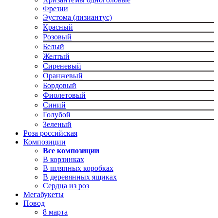
Фрезии
Эустома (лизиантус)
Красный
Розовый
Белый
Желтый
Сиреневый
Оранжевый
Бордовый
Фиолетовый
Синий
Голубой
Зеленый
Роза российская
Композиции
Все композиции
В корзинках
В шляпных коробках
В деревянных ящиках
Сердца из роз
Мегабукеты
Повод
8 марта