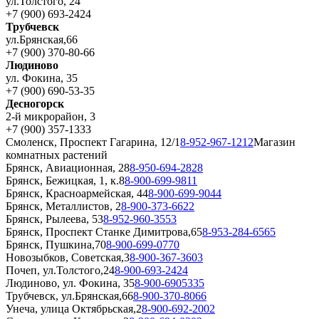
ул.Толстого, 24
+7 (900) 693-2424
Трубчевск
ул.Брянская,66
+7 (900) 370-80-66
Людиново
ул. Фокина, 35
+7 (900) 690-53-35
Десногорск
2-й микрорайон, 3
+7 (900) 357-1333
Смоленск, Проспект Гагарина, 12/1
8-952-967-1212
Магазин
комнатных растений
Брянск, Авиационная, 28
8-950-694-2828
Брянск, Бежицкая, 1, к.8
8-900-699-9811
Брянск, Красноармейская, 44
8-900-699-9044
Брянск, Металлистов, 2
8-900-373-6622
Брянск, Рылеева, 53
8-952-960-3553
Брянск, Проспект Станке Димитрова,65
8-953-284-6565
Брянск, Пушкина,70
8-900-699-0770
Новозыбков, Советская,3
8-900-367-3603
Почеп, ул.Толстого,24
8-900-693-2424
Людиново, ул. Фокина, 35
8-900-6905335
Трубчевск, ул.Брянская,66
8-900-370-8066
Унеча, улица Октябрьская,2
8-900-692-2002