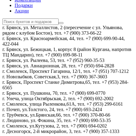
Подарки
Акции
г. Брянск, ул. Металлистов, 2 (пересечение с ул. Ульянова,
рядом с клубом Бостон), тел. +7 (900) 373-66-22
г. Брянск, ул. Красноармейская, 44, тел. +7 (900) 699-90-44,
422-044
г. Брянск, ул. Бежицкая, 1, корпус 8 (район Кургана, напротив
ТЦ Мандарин), тел. +7 (900) 699-98-11
г. Брянск, ул. Рылеева, 53, тел. +7 (952) 960-35-53
г. Брянск, ул. Авиационная, 28, тел. +7 (950) 694-2828
г. Смоленск, Проспект Гагарина, 12/1, тел. +7 (951) 707-1212
г. Новозыбков, Советская,3, тел. +7 (900) 367-3603
г. Брянск, Проспект Станке Димитрова,65, тел. +7 (953) 284-
6565
г. Брянск, ул. Пушкина, 70, тел. +7 (900) 699-0770
г. Унеча, улица Октябрьская, 2, тел. +7 (900) 692-2002
г. Смоленск, улица Рыленкова,61А, тел. +7 (953) 299-6161
г. Почеп, ул.Толстого, 24, тел. +7 (900) 693-2424
г. Трубчевск, ул.Брянская,66, тел. +7 (900) 370-80-66
г. Людиново, ул. Фокина, 35, тел. +7 (900) 690-53-35
г. Смоленск, ул.Кутузова, 2, тел. +7 (900) 694-0202
г. Десногорск, 2-й микрорайон, 3, тел. +7 (900) 357-1333