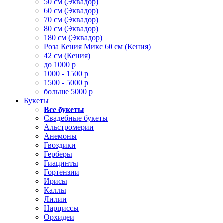
50 см (Эквадор)
60 см (Эквадор)
70 см (Эквадор)
80 см (Эквадор)
180 см (Эквадор)
Роза Кения Микс 60 см (Кения)
42 см (Кения)
до 1000 р
1000 - 1500 р
1500 - 5000 р
больше 5000 р
Букеты
Все букеты
Свадебные букеты
Альстромерии
Анемоны
Гвоздики
Герберы
Гиацинты
Гортензии
Ирисы
Каллы
Лилии
Нарциссы
Орхидеи