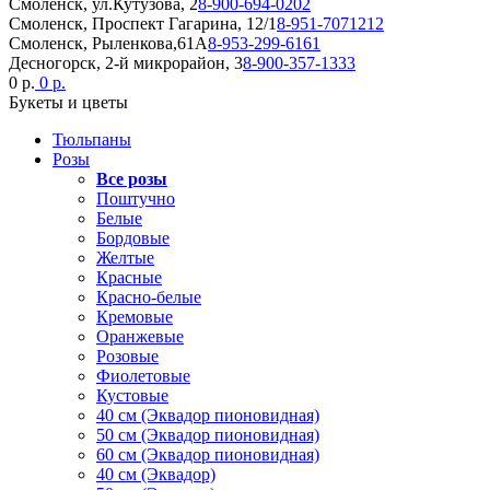
Смоленск, ул.Кутузова, 2
8-900-694-0202
Смоленск, Проспект Гагарина, 12/1
8-951-7071212
Смоленск, Рыленкова,61А
8-953-299-6161
Десногорск, 2-й микрорайон, 3
8-900-357-1333
0 р.
0 р.
Букеты и цветы
Тюльпаны
Розы
Все розы
Поштучно
Белые
Бордовые
Желтые
Красные
Красно-белые
Кремовые
Оранжевые
Розовые
Фиолетовые
Кустовые
40 см (Эквадор пионовидная)
50 см (Эквадор пионовидная)
60 см (Эквадор пионовидная)
40 см (Эквадор)