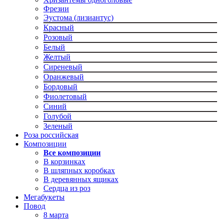
Фрезии
Эустома (лизиантус)
Красный
Розовый
Белый
Желтый
Сиреневый
Оранжевый
Бордовый
Фиолетовый
Синий
Голубой
Зеленый
Роза российская
Композиции
Все композиции
В корзинках
В шляпных коробках
В деревянных ящиках
Сердца из роз
Мегабукеты
Повод
8 марта