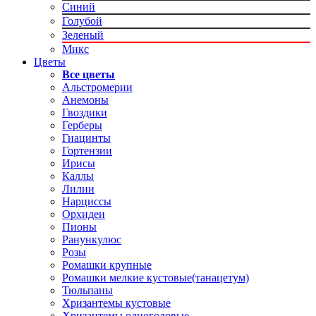
Синий
Голубой
Зеленый
Микс
Цветы
Все цветы
Альстромерии
Анемоны
Гвоздики
Герберы
Гиацинты
Гортензии
Ирисы
Каллы
Лилии
Нарциссы
Орхидеи
Пионы
Ранункулюс
Розы
Ромашки крупные
Ромашки мелкие кустовые(танацетум)
Тюльпаны
Хризантемы кустовые
Хризантемы одноголовые