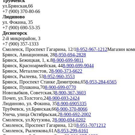
Трубчевск
ул.Брянская,66
+7 (900) 370-80-66
Людиново
ул. Фокина, 35
+7 (900) 690-53-35
Десногорск
2-й микрорайон, 3
+7 (900) 357-1333
Смоленск, Проспект Гагарина, 12/1
8-952-967-1212
Магазин ком
Брянск, Авиационная, 28
8-950-694-2828
Брянск, Бежицкая, 1, к.8
8-900-699-9811
Брянск, Красноармейская, 44
8-900-699-9044
Брянск, Металлистов, 2
8-900-373-6622
Брянск, Рылеева, 53
8-952-960-3553
Брянск, Проспект Станке Димитрова,65
8-953-284-6565
Брянск, Пушкина,70
8-900-699-0770
Новозыбков, Советская,3
8-900-367-3603
Почеп, ул.Толстого,24
8-900-693-2424
Людиново, ул. Фокина, 35
8-900-6905335
Трубчевск, ул.Брянская,66
8-900-370-8066
Унеча, улица Октябрьская,2
8-900-692-2002
Смоленск, ул.Кутузова, 2
8-900-694-0202
Смоленск, Проспект Гагарина, 12/1
8-951-7071212
Смоленск, Рыленкова,61А
8-953-299-6161