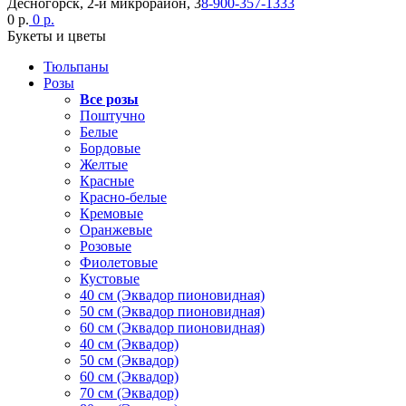
Десногорск, 2-й микрорайон, 3
8-900-357-1333
0 р.
0 р.
Букеты и цветы
Тюльпаны
Розы
Все розы
Поштучно
Белые
Бордовые
Желтые
Красные
Красно-белые
Кремовые
Оранжевые
Розовые
Фиолетовые
Кустовые
40 см (Эквадор пионовидная)
50 см (Эквадор пионовидная)
60 см (Эквадор пионовидная)
40 см (Эквадор)
50 см (Эквадор)
60 см (Эквадор)
70 см (Эквадор)