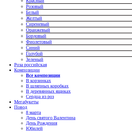
Красный
Розовый
Белый
Желтый
Сиреневый
Оранжевый
Бордовый
Фиолетовый
Синий
Голубой
Зеленый
Роза российская
Композиции
Все композиции
В корзинках
В шляпных коробках
В деревянных ящиках
Сердца из роз
Мегабукеты
Повод
8 марта
День святого Валентина
День Рождения
Юбилей