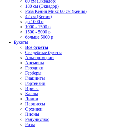
80 см (Эквадор)
180 см (Эквадор)
Роза Кения Микс 60 см (Кения)
42 см (Кения)
до 1000 р
1000 - 1500 р
1500 - 5000 р
больше 5000 р
Букеты
Все букеты
Свадебные букеты
Альстромерии
Анемоны
Гвоздики
Герберы
Гиацинты
Гортензии
Ирисы
Каллы
Лилии
Нарциссы
Орхидеи
Пионы
Ранункулюс
Розы