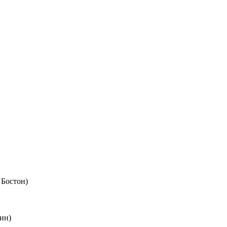
 Бостон)
ин)