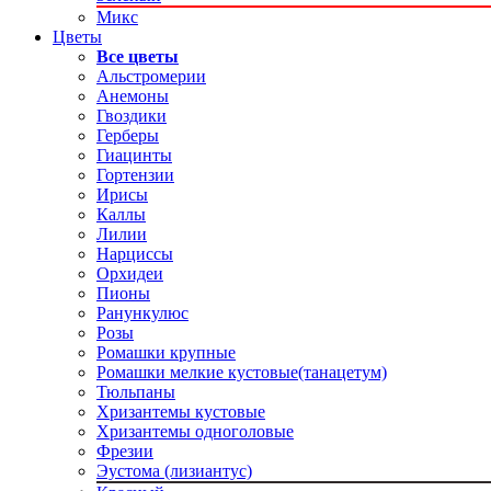
Микс
Цветы
Все цветы
Альстромерии
Анемоны
Гвоздики
Герберы
Гиацинты
Гортензии
Ирисы
Каллы
Лилии
Нарциссы
Орхидеи
Пионы
Ранункулюс
Розы
Ромашки крупные
Ромашки мелкие кустовые(танацетум)
Тюльпаны
Хризантемы кустовые
Хризантемы одноголовые
Фрезии
Эустома (лизиантус)