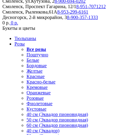
Смоленск, ул.Кутузова, 2
8-900-694-0202
Смоленск, Проспект Гагарина, 12/1
8-951-7071212
Смоленск, Рыленкова,61А
8-953-299-6161
Десногорск, 2-й микрорайон, 3
8-900-357-1333
0 р.
0 р.
Букеты и цветы
Тюльпаны
Розы
Все розы
Поштучно
Белые
Бордовые
Желтые
Красные
Красно-белые
Кремовые
Оранжевые
Розовые
Фиолетовые
Кустовые
40 см (Эквадор пионовидная)
50 см (Эквадор пионовидная)
60 см (Эквадор пионовидная)
40 см (Эквадор)