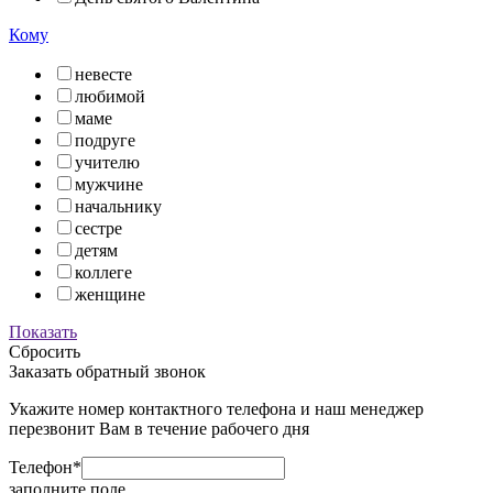
Кому
невесте
любимой
маме
подруге
учителю
мужчине
начальнику
сестре
детям
коллеге
женщине
Показать
Сбросить
Заказать обратный звонок
Укажите номер контактного телефона и наш менеджер
перезвонит Вам в течение рабочего дня
Телефон*
заполните поле