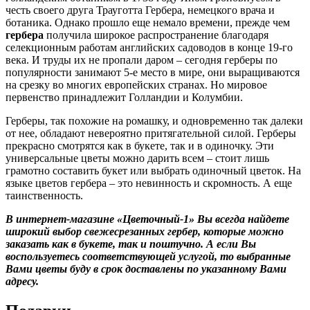
честь своего друга Трауготта Гербера, немецкого врача и
ботаника. Однако прошло еще немало времени, прежде чем
гербера
получила широкое распространение благодаря
селекционным работам английских садоводов в конце 19-го
века. И труды их не пропали даром – сегодня герберы по
популярности занимают 5-е место в мире, они выращиваются
на срезку во многих европейских странах. Но мировое
первенство принадлежит Голландии и Колумбии.
Герберы, так похожие на ромашку, и одновременно так далеки
от нее, обладают невероятно притягательной силой. Герберы
прекрасно смотрятся как в букете, так и в одиночку. Эти
универсальные цветы можно дарить всем – стоит лишь
грамотно составить букет или выбрать одиночный цветок. На
языке цветов гербера – это невинность и скромность. А еще
таинственность.
В интернет-магазине «Цветочный-1» Вы всегда найдете
широкий выбор свежесрезанных гербер, которые можно
заказать как в букете, так и поштучно. А если Вы
воспользуетесь соответствующей услугой, то выбранные
Вами цветы буду в срок доставлены по указанному Вами
адресу.