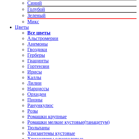
Синий
Голубой
Зеленый
Микс
Цветы
Все цветы
Альстромерии
Анемоны
Гвоздики
Герберы
Гиацинты
Гортензии
Ирисы
Каллы
Лилии
Нарциссы
Орхидеи
Пионы
Ранункулюс
Розы
Ромашки крупные
Ромашки мелкие кустовые(танацетум)
Тюльпаны
Хризантемы кустовые
Хризантемы одноголовые