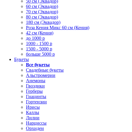
50 см (Эквадор)
60 см (Эквадор)
70 см (Эквадор)
80 см (Эквадор)
180 см (Эквадор)
Роза Кения Микс 60 см (Кения)
42 см (Кения)
до 1000 р
1000 - 1500 р
1500 - 5000 р
больше 5000 р
Букеты
Все букеты
Свадебные букеты
Альстромерии
Анемоны
Гвоздики
Герберы
Гиацинты
Гортензии
Ирисы
Каллы
Лилии
Нарциссы
Орхидеи