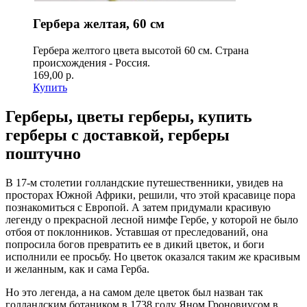
Гербера желтая, 60 см
Гербера желтого цвета высотой 60 см. Страна
происхождения - Россия.
169,00 р.
Купить
Герберы, цветы герберы, купить
герберы с доставкой, герберы
поштучно
В 17-м столетии голландские путешественники, увидев
на
просторах Южной Африки, решили, что этой красавице пора
познакомиться с Европой. А затем придумали красивую
легенду о прекрасной лесной нимфе Гербе, у которой не было
отбоя от поклонников. Уставшая от преследований, она
попросила богов превратить ее в дикий цветок, и боги
исполнили ее просьбу. Но цветок оказался таким же красивым
и желанным, как и сама Герба.
Но это легенда, а на самом деле цветок был назван так
голландским ботаником в 1738 году Яном Гроновиусом в