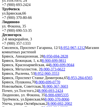
ул.Толстого, 24
+7 (900) 693-2424
Трубчевск
ул.Брянская,66
+7 (900) 370-80-66
Людиново
ул. Фокина, 35
+7 (900) 690-53-35
Десногорск
2-й микрорайон, 3
+7 (900) 357-1333
Смоленск, Проспект Гагарина, 12/1
8-952-967-1212
Магазин
комнатных растений
Брянск, Авиационная, 28
8-950-694-2828
Брянск, Бежицкая, 1, к.8
8-900-699-9811
Брянск, Красноармейская, 44
8-900-699-9044
Брянск, Металлистов, 2
8-900-373-6622
Брянск, Рылеева, 53
8-952-960-3553
Брянск, Проспект Станке Димитрова,65
8-953-284-6565
Брянск, Пушкина,70
8-900-699-0770
Новозыбков, Советская,3
8-900-367-3603
Почеп, ул.Толстого,24
8-900-693-2424
Людиново, ул. Фокина, 35
8-900-6905335
Трубчевск, ул.Брянская,66
8-900-370-8066
Унеча, улица Октябрьская,2
8-900-692-2002