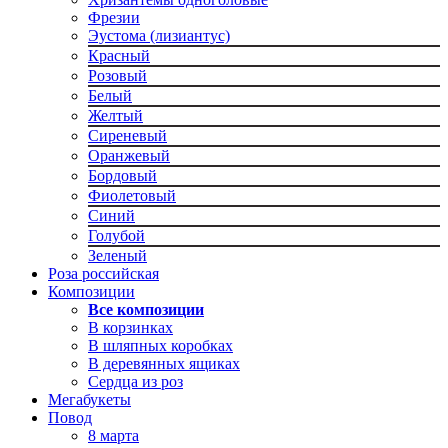
Фрезии
Эустома (лизиантус)
Красный
Розовый
Белый
Желтый
Сиреневый
Оранжевый
Бордовый
Фиолетовый
Синий
Голубой
Зеленый
Роза российская
Композиции
Все композиции
В корзинках
В шляпных коробках
В деревянных ящиках
Сердца из роз
Мегабукеты
Повод
8 марта