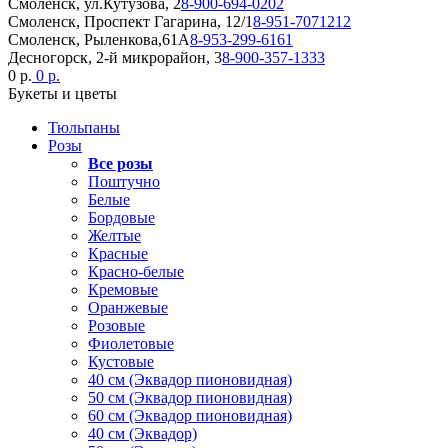
Смоленск, ул.Кутузова, 2
8-900-694-0202
Смоленск, Проспект Гагарина, 12/1
8-951-7071212
Смоленск, Рыленкова,61А
8-953-299-6161
Десногорск, 2-й микрорайон, 3
8-900-357-1333
0 р.
0 р.
Букеты и цветы
Тюльпаны
Розы
Все розы
Поштучно
Белые
Бордовые
Желтые
Красные
Красно-белые
Кремовые
Оранжевые
Розовые
Фиолетовые
Кустовые
40 см (Эквадор пионовидная)
50 см (Эквадор пионовидная)
60 см (Эквадор пионовидная)
40 см (Эквадор)