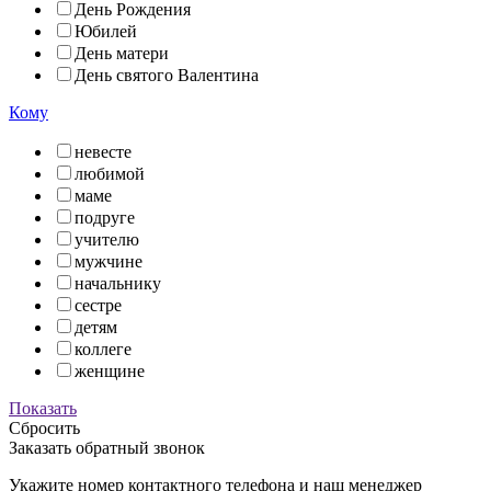
День Рождения
Юбилей
День матери
День святого Валентина
Кому
невесте
любимой
маме
подруге
учителю
мужчине
начальнику
сестре
детям
коллеге
женщине
Показать
Сбросить
Заказать обратный звонок
Укажите номер контактного телефона и наш менеджер