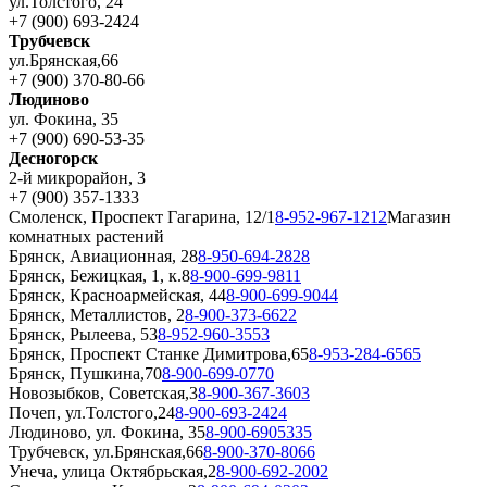
ул.Толстого, 24
+7 (900) 693-2424
Трубчевск
ул.Брянская,66
+7 (900) 370-80-66
Людиново
ул. Фокина, 35
+7 (900) 690-53-35
Десногорск
2-й микрорайон, 3
+7 (900) 357-1333
Смоленск, Проспект Гагарина, 12/1
8-952-967-1212
Магазин
комнатных растений
Брянск, Авиационная, 28
8-950-694-2828
Брянск, Бежицкая, 1, к.8
8-900-699-9811
Брянск, Красноармейская, 44
8-900-699-9044
Брянск, Металлистов, 2
8-900-373-6622
Брянск, Рылеева, 53
8-952-960-3553
Брянск, Проспект Станке Димитрова,65
8-953-284-6565
Брянск, Пушкина,70
8-900-699-0770
Новозыбков, Советская,3
8-900-367-3603
Почеп, ул.Толстого,24
8-900-693-2424
Людиново, ул. Фокина, 35
8-900-6905335
Трубчевск, ул.Брянская,66
8-900-370-8066
Унеча, улица Октябрьская,2
8-900-692-2002