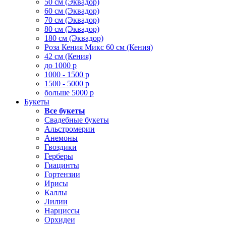
50 см (Эквадор)
60 см (Эквадор)
70 см (Эквадор)
80 см (Эквадор)
180 см (Эквадор)
Роза Кения Микс 60 см (Кения)
42 см (Кения)
до 1000 р
1000 - 1500 р
1500 - 5000 р
больше 5000 р
Букеты
Все букеты
Свадебные букеты
Альстромерии
Анемоны
Гвоздики
Герберы
Гиацинты
Гортензии
Ирисы
Каллы
Лилии
Нарциссы
Орхидеи