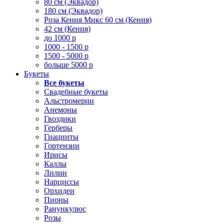
80 см (Эквадор)
180 см (Эквадор)
Роза Кения Микс 60 см (Кения)
42 см (Кения)
до 1000 р
1000 - 1500 р
1500 - 5000 р
больше 5000 р
Букеты
Все букеты
Свадебные букеты
Альстромерии
Анемоны
Гвоздики
Герберы
Гиацинты
Гортензии
Ирисы
Каллы
Лилии
Нарциссы
Орхидеи
Пионы
Ранункулюс
Розы