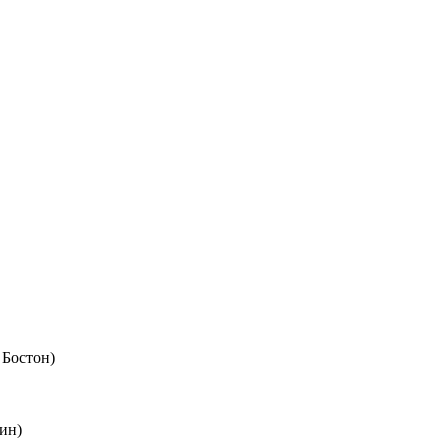
 Бостон)
ин)