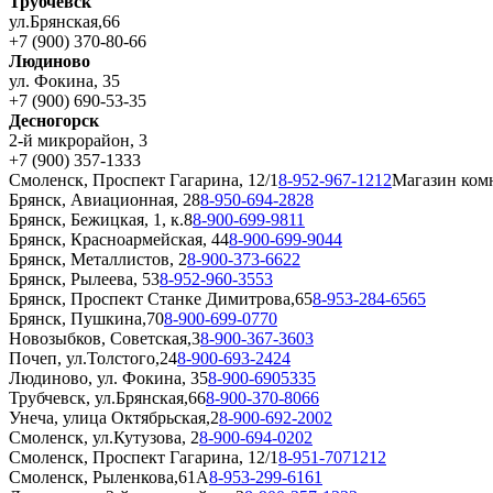
Трубчевск
ул.Брянская,66
+7 (900) 370-80-66
Людиново
ул. Фокина, 35
+7 (900) 690-53-35
Десногорск
2-й микрорайон, 3
+7 (900) 357-1333
Смоленск, Проспект Гагарина, 12/1
8-952-967-1212
Магазин ком
Брянск, Авиационная, 28
8-950-694-2828
Брянск, Бежицкая, 1, к.8
8-900-699-9811
Брянск, Красноармейская, 44
8-900-699-9044
Брянск, Металлистов, 2
8-900-373-6622
Брянск, Рылеева, 53
8-952-960-3553
Брянск, Проспект Станке Димитрова,65
8-953-284-6565
Брянск, Пушкина,70
8-900-699-0770
Новозыбков, Советская,3
8-900-367-3603
Почеп, ул.Толстого,24
8-900-693-2424
Людиново, ул. Фокина, 35
8-900-6905335
Трубчевск, ул.Брянская,66
8-900-370-8066
Унеча, улица Октябрьская,2
8-900-692-2002
Смоленск, ул.Кутузова, 2
8-900-694-0202
Смоленск, Проспект Гагарина, 12/1
8-951-7071212
Смоленск, Рыленкова,61А
8-953-299-6161