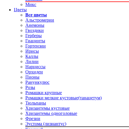
Микс
Цветы
Все цветы
Альстромерии
Анемоны
Гвоздики
Герберы
Гиацинты
Гортензии
Ирисы
Каллы
Лилии
Нарциссы
Орхидеи
Пионы
Ранункулюс
Розы
Ромашки крупные
Ромашки мелкие кустовые(танацетум)
Тюльпаны
Хризантемы кустовые
Хризантемы одноголовые
Фрезии
Эустома (лизиантус)