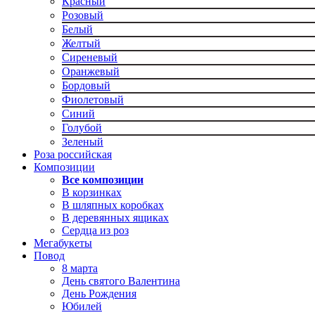
Красный
Розовый
Белый
Желтый
Сиреневый
Оранжевый
Бордовый
Фиолетовый
Синий
Голубой
Зеленый
Роза российская
Композиции
Все композиции
В корзинках
В шляпных коробках
В деревянных ящиках
Сердца из роз
Мегабукеты
Повод
8 марта
День святого Валентина
День Рождения
Юбилей