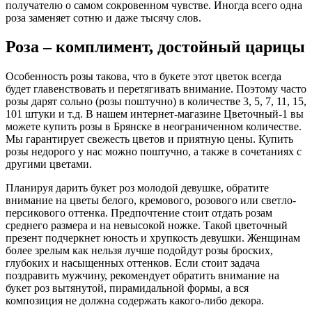
получателю о самом сокровенном чувстве. Иногда всего одна
роза заменяет сотню и даже тысячу слов.
Роза – комплимент, достойный царицы
Особенность розы такова, что в букете этот цветок всегда
будет главенствовать и перетягивать внимание. Поэтому часто
розы дарят сольно (розы поштучно) в количестве 3, 5, 7, 11, 15,
101 штуки и т.д. В нашем интернет-магазине Цветочный-1 вы
можете купить розы в Брянске в неограниченном количестве.
Мы гарантирует свежесть цветов и приятную цены. Купить
розы недорого у нас можно поштучно, а также в сочетаниях с
другими цветами.
Планируя дарить букет роз молодой девушке, обратите
внимание на цветы белого, кремового, розового или светло-
персикового оттенка. Предпочтение стоит отдать розам
среднего размера и на невысокой ножке. Такой цветочный
презент подчеркнет юность и хрупкость девушки. Женщинам
более зрелым как нельзя лучше подойдут розы броских,
глубоких и насыщенных оттенков. Если стоит задача
поздравить мужчину, рекомендует обратить внимание на
букет роз вытянутой, пирамидальной формы, а вся
композиция не должна содержать какого-либо декора.