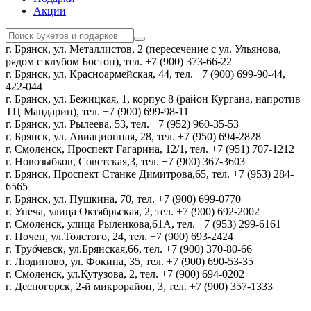
Акции
г. Брянск, ул. Металлистов, 2 (пересечение с ул. Ульянова,
рядом с клубом Бостон), тел. +7 (900) 373-66-22
г. Брянск, ул. Красноармейская, 44, тел. +7 (900) 699-90-44,
422-044
г. Брянск, ул. Бежицкая, 1, корпус 8 (район Кургана, напротив
ТЦ Мандарин), тел. +7 (900) 699-98-11
г. Брянск, ул. Рылеева, 53, тел. +7 (952) 960-35-53
г. Брянск, ул. Авиационная, 28, тел. +7 (950) 694-2828
г. Смоленск, Проспект Гагарина, 12/1, тел. +7 (951) 707-1212
г. Новозыбков, Советская,3, тел. +7 (900) 367-3603
г. Брянск, Проспект Станке Димитрова,65, тел. +7 (953) 284-
6565
г. Брянск, ул. Пушкина, 70, тел. +7 (900) 699-0770
г. Унеча, улица Октябрьская, 2, тел. +7 (900) 692-2002
г. Смоленск, улица Рыленкова,61А, тел. +7 (953) 299-6161
г. Почеп, ул.Толстого, 24, тел. +7 (900) 693-2424
г. Трубчевск, ул.Брянская,66, тел. +7 (900) 370-80-66
г. Людиново, ул. Фокина, 35, тел. +7 (900) 690-53-35
г. Смоленск, ул.Кутузова, 2, тел. +7 (900) 694-0202
г. Десногорск, 2-й микрорайон, 3, тел. +7 (900) 357-1333