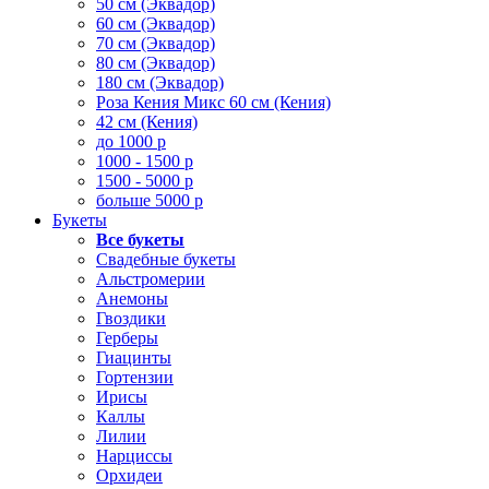
50 см (Эквадор)
60 см (Эквадор)
70 см (Эквадор)
80 см (Эквадор)
180 см (Эквадор)
Роза Кения Микс 60 см (Кения)
42 см (Кения)
до 1000 р
1000 - 1500 р
1500 - 5000 р
больше 5000 р
Букеты
Все букеты
Свадебные букеты
Альстромерии
Анемоны
Гвоздики
Герберы
Гиацинты
Гортензии
Ирисы
Каллы
Лилии
Нарциссы
Орхидеи