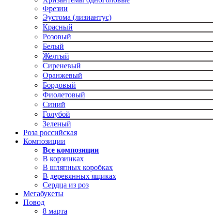
Фрезии
Эустома (лизиантус)
Красный
Розовый
Белый
Желтый
Сиреневый
Оранжевый
Бордовый
Фиолетовый
Синий
Голубой
Зеленый
Роза российская
Композиции
Все композиции
В корзинках
В шляпных коробках
В деревянных ящиках
Сердца из роз
Мегабукеты
Повод
8 марта