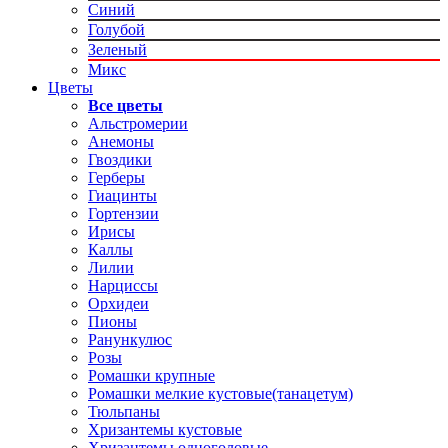
Синий
Голубой
Зеленый
Микс
Цветы
Все цветы
Альстромерии
Анемоны
Гвоздики
Герберы
Гиацинты
Гортензии
Ирисы
Каллы
Лилии
Нарциссы
Орхидеи
Пионы
Ранункулюс
Розы
Ромашки крупные
Ромашки мелкие кустовые(танацетум)
Тюльпаны
Хризантемы кустовые
Хризантемы одноголовые