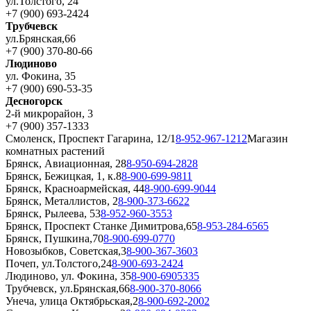
ул.Толстого, 24
+7 (900) 693-2424
Трубчевск
ул.Брянская,66
+7 (900) 370-80-66
Людиново
ул. Фокина, 35
+7 (900) 690-53-35
Десногорск
2-й микрорайон, 3
+7 (900) 357-1333
Смоленск, Проспект Гагарина, 12/1
8-952-967-1212
Магазин
комнатных растений
Брянск, Авиационная, 28
8-950-694-2828
Брянск, Бежицкая, 1, к.8
8-900-699-9811
Брянск, Красноармейская, 44
8-900-699-9044
Брянск, Металлистов, 2
8-900-373-6622
Брянск, Рылеева, 53
8-952-960-3553
Брянск, Проспект Станке Димитрова,65
8-953-284-6565
Брянск, Пушкина,70
8-900-699-0770
Новозыбков, Советская,3
8-900-367-3603
Почеп, ул.Толстого,24
8-900-693-2424
Людиново, ул. Фокина, 35
8-900-6905335
Трубчевск, ул.Брянская,66
8-900-370-8066
Унеча, улица Октябрьская,2
8-900-692-2002