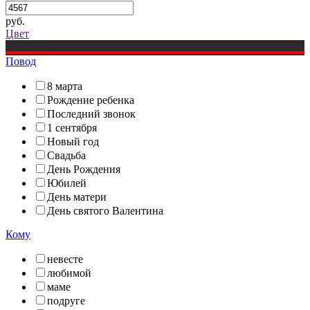
руб.
Цвет
Повод
8 марта
Рождение ребенка
Последний звонок
1 сентября
Новый год
Свадьба
День Рождения
Юбилей
День матери
День святого Валентина
Кому
невесте
любимой
маме
подруге