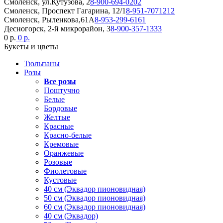
Смоленск, ул.Кутузова, 2
8-900-694-0202
Смоленск, Проспект Гагарина, 12/1
8-951-7071212
Смоленск, Рыленкова,61А
8-953-299-6161
Десногорск, 2-й микрорайон, 3
8-900-357-1333
0 р.
0 р.
Букеты и цветы
Тюльпаны
Розы
Все розы
Поштучно
Белые
Бордовые
Желтые
Красные
Красно-белые
Кремовые
Оранжевые
Розовые
Фиолетовые
Кустовые
40 см (Эквадор пионовидная)
50 см (Эквадор пионовидная)
60 см (Эквадор пионовидная)
40 см (Эквадор)