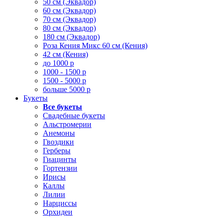
50 см (Эквадор)
60 см (Эквадор)
70 см (Эквадор)
80 см (Эквадор)
180 см (Эквадор)
Роза Кения Микс 60 см (Кения)
42 см (Кения)
до 1000 р
1000 - 1500 р
1500 - 5000 р
больше 5000 р
Букеты
Все букеты
Свадебные букеты
Альстромерии
Анемоны
Гвоздики
Герберы
Гиацинты
Гортензии
Ирисы
Каллы
Лилии
Нарциссы
Орхидеи