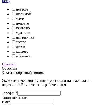
Кому
невесте
любимой
маме
подруге
учителю
мужчине
начальнику
сестре
детям
коллеге
женщине
Показать
Сбросить
Заказать обратный звонок
Укажите номер контактного телефона и наш менеджер
перезвонит Вам в течение рабочего дня
Телефон*
заполните поле
Имя*