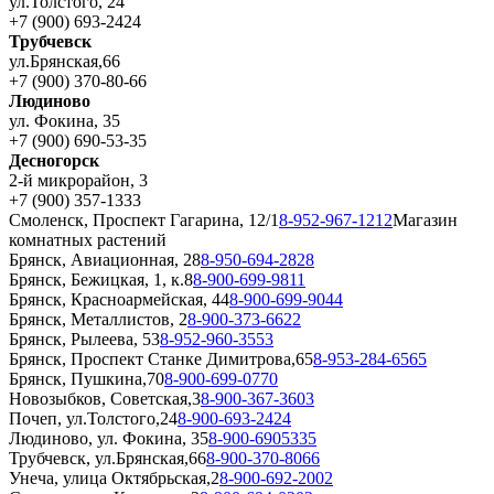
ул.Толстого, 24
+7 (900) 693-2424
Трубчевск
ул.Брянская,66
+7 (900) 370-80-66
Людиново
ул. Фокина, 35
+7 (900) 690-53-35
Десногорск
2-й микрорайон, 3
+7 (900) 357-1333
Смоленск, Проспект Гагарина, 12/1
8-952-967-1212
Магазин
комнатных растений
Брянск, Авиационная, 28
8-950-694-2828
Брянск, Бежицкая, 1, к.8
8-900-699-9811
Брянск, Красноармейская, 44
8-900-699-9044
Брянск, Металлистов, 2
8-900-373-6622
Брянск, Рылеева, 53
8-952-960-3553
Брянск, Проспект Станке Димитрова,65
8-953-284-6565
Брянск, Пушкина,70
8-900-699-0770
Новозыбков, Советская,3
8-900-367-3603
Почеп, ул.Толстого,24
8-900-693-2424
Людиново, ул. Фокина, 35
8-900-6905335
Трубчевск, ул.Брянская,66
8-900-370-8066
Унеча, улица Октябрьская,2
8-900-692-2002