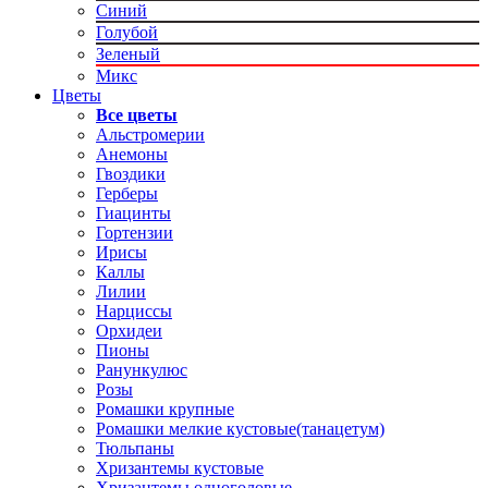
Синий
Голубой
Зеленый
Микс
Цветы
Все цветы
Альстромерии
Анемоны
Гвоздики
Герберы
Гиацинты
Гортензии
Ирисы
Каллы
Лилии
Нарциссы
Орхидеи
Пионы
Ранункулюс
Розы
Ромашки крупные
Ромашки мелкие кустовые(танацетум)
Тюльпаны
Хризантемы кустовые
Хризантемы одноголовые