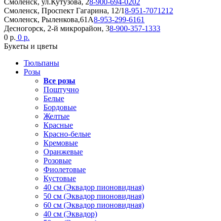
Смоленск, ул.Кутузова, 2
8-900-694-0202
Смоленск, Проспект Гагарина, 12/1
8-951-7071212
Смоленск, Рыленкова,61А
8-953-299-6161
Десногорск, 2-й микрорайон, 3
8-900-357-1333
0 р.
0 р.
Букеты и цветы
Тюльпаны
Розы
Все розы
Поштучно
Белые
Бордовые
Желтые
Красные
Красно-белые
Кремовые
Оранжевые
Розовые
Фиолетовые
Кустовые
40 см (Эквадор пионовидная)
50 см (Эквадор пионовидная)
60 см (Эквадор пионовидная)
40 см (Эквадор)