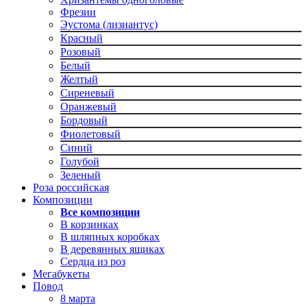
Фрезии
Эустома (лизиантус)
Красный
Розовый
Белый
Желтый
Сиреневый
Оранжевый
Бордовый
Фиолетовый
Синий
Голубой
Зеленый
Роза российская
Композиции
Все композиции
В корзинках
В шляпных коробках
В деревянных ящиках
Сердца из роз
Мегабукеты
Повод
8 марта