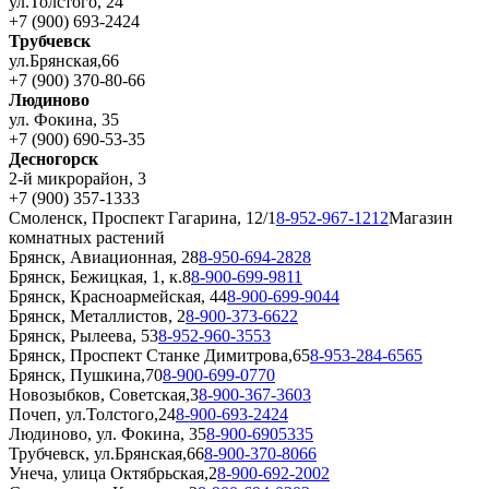
ул.Толстого, 24
+7 (900) 693-2424
Трубчевск
ул.Брянская,66
+7 (900) 370-80-66
Людиново
ул. Фокина, 35
+7 (900) 690-53-35
Десногорск
2-й микрорайон, 3
+7 (900) 357-1333
Смоленск, Проспект Гагарина, 12/1
8-952-967-1212
Магазин
комнатных растений
Брянск, Авиационная, 28
8-950-694-2828
Брянск, Бежицкая, 1, к.8
8-900-699-9811
Брянск, Красноармейская, 44
8-900-699-9044
Брянск, Металлистов, 2
8-900-373-6622
Брянск, Рылеева, 53
8-952-960-3553
Брянск, Проспект Станке Димитрова,65
8-953-284-6565
Брянск, Пушкина,70
8-900-699-0770
Новозыбков, Советская,3
8-900-367-3603
Почеп, ул.Толстого,24
8-900-693-2424
Людиново, ул. Фокина, 35
8-900-6905335
Трубчевск, ул.Брянская,66
8-900-370-8066
Унеча, улица Октябрьская,2
8-900-692-2002