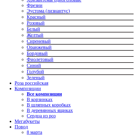
Фрезии
Эустома (лизиантус)
Красный
Розовый
Белый
Желтый
Сиреневый
Оранжевый
Бордовый
Фиолетовый
Синий
Голубой
Зеленый
Роза российская
Композиции
Все композиции
В корзинках
В шляпных коробках
В деревянных ящиках
Сердца из роз
Мегабукеты
Повод
8 марта