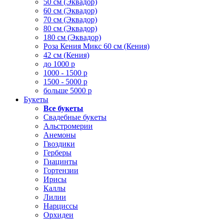
50 см (Эквадор)
60 см (Эквадор)
70 см (Эквадор)
80 см (Эквадор)
180 см (Эквадор)
Роза Кения Микс 60 см (Кения)
42 см (Кения)
до 1000 р
1000 - 1500 р
1500 - 5000 р
больше 5000 р
Букеты
Все букеты
Свадебные букеты
Альстромерии
Анемоны
Гвоздики
Герберы
Гиацинты
Гортензии
Ирисы
Каллы
Лилии
Нарциссы
Орхидеи