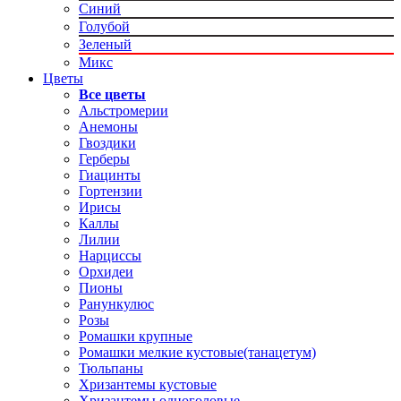
Синий
Голубой
Зеленый
Микс
Цветы
Все цветы
Альстромерии
Анемоны
Гвоздики
Герберы
Гиацинты
Гортензии
Ирисы
Каллы
Лилии
Нарциссы
Орхидеи
Пионы
Ранункулюс
Розы
Ромашки крупные
Ромашки мелкие кустовые(танацетум)
Тюльпаны
Хризантемы кустовые
Хризантемы одноголовые