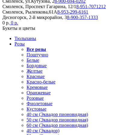
Смоленск, ул.Кутузова, 2
8-900-694-0202
Смоленск, Проспект Гагарина, 12/1
8-951-7071212
Смоленск, Рыленкова,61А
8-953-299-6161
Десногорск, 2-й микрорайон, 3
8-900-357-1333
0 р.
0 р.
Букеты и цветы
Тюльпаны
Розы
Все розы
Поштучно
Белые
Бордовые
Желтые
Красные
Красно-белые
Кремовые
Оранжевые
Розовые
Фиолетовые
Кустовые
40 см (Эквадор пионовидная)
50 см (Эквадор пионовидная)
60 см (Эквадор пионовидная)
40 см (Эквадор)