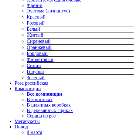
Фрезии
Эустома (лизиантус)
Красный
Розовый
Белый
Желтый
Сиреневый
Оранжевый
Бордовый
Фиолетовый
Синий
Голубой
Зеленый
Роза российская
Композиции
Все композиции
В корзинках
В шляпных коробках
В деревянных ящиках
Сердца из роз
Мегабукеты
Повод
8 марта