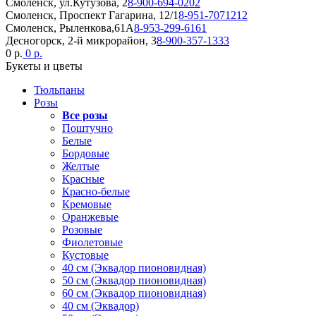
Смоленск, ул.Кутузова, 2
8-900-694-0202
Смоленск, Проспект Гагарина, 12/1
8-951-7071212
Смоленск, Рыленкова,61А
8-953-299-6161
Десногорск, 2-й микрорайон, 3
8-900-357-1333
0 р.
0 р.
Букеты и цветы
Тюльпаны
Розы
Все розы
Поштучно
Белые
Бордовые
Желтые
Красные
Красно-белые
Кремовые
Оранжевые
Розовые
Фиолетовые
Кустовые
40 см (Эквадор пионовидная)
50 см (Эквадор пионовидная)
60 см (Эквадор пионовидная)
40 см (Эквадор)