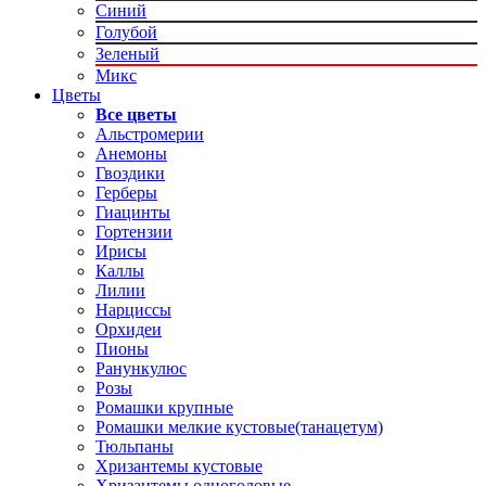
Синий
Голубой
Зеленый
Микс
Цветы
Все цветы
Альстромерии
Анемоны
Гвоздики
Герберы
Гиацинты
Гортензии
Ирисы
Каллы
Лилии
Нарциссы
Орхидеи
Пионы
Ранункулюс
Розы
Ромашки крупные
Ромашки мелкие кустовые(танацетум)
Тюльпаны
Хризантемы кустовые
Хризантемы одноголовые