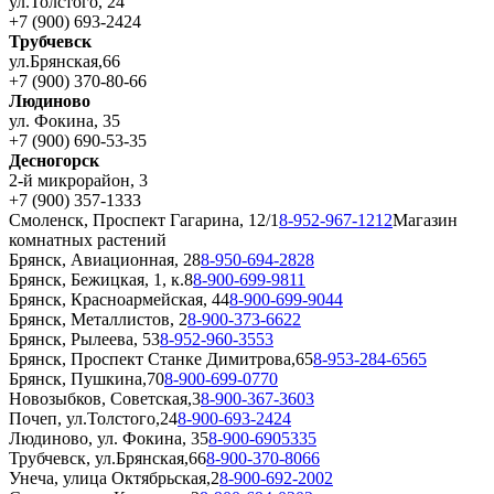
ул.Толстого, 24
+7 (900) 693-2424
Трубчевск
ул.Брянская,66
+7 (900) 370-80-66
Людиново
ул. Фокина, 35
+7 (900) 690-53-35
Десногорск
2-й микрорайон, 3
+7 (900) 357-1333
Смоленск, Проспект Гагарина, 12/1
8-952-967-1212
Магазин
комнатных растений
Брянск, Авиационная, 28
8-950-694-2828
Брянск, Бежицкая, 1, к.8
8-900-699-9811
Брянск, Красноармейская, 44
8-900-699-9044
Брянск, Металлистов, 2
8-900-373-6622
Брянск, Рылеева, 53
8-952-960-3553
Брянск, Проспект Станке Димитрова,65
8-953-284-6565
Брянск, Пушкина,70
8-900-699-0770
Новозыбков, Советская,3
8-900-367-3603
Почеп, ул.Толстого,24
8-900-693-2424
Людиново, ул. Фокина, 35
8-900-6905335
Трубчевск, ул.Брянская,66
8-900-370-8066
Унеча, улица Октябрьская,2
8-900-692-2002