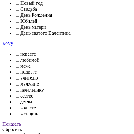
Новый год
Свадьба
День Рождения
Юбилей
День матери
День святого Валентина
Кому
невесте
любимой
маме
подруге
учителю
мужчине
начальнику
сестре
детям
коллеге
женщине
Показать
Сбросить