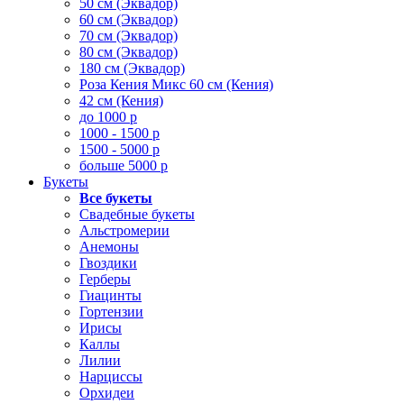
50 см (Эквадор)
60 см (Эквадор)
70 см (Эквадор)
80 см (Эквадор)
180 см (Эквадор)
Роза Кения Микс 60 см (Кения)
42 см (Кения)
до 1000 р
1000 - 1500 р
1500 - 5000 р
больше 5000 р
Букеты
Все букеты
Свадебные букеты
Альстромерии
Анемоны
Гвоздики
Герберы
Гиацинты
Гортензии
Ирисы
Каллы
Лилии
Нарциссы
Орхидеи