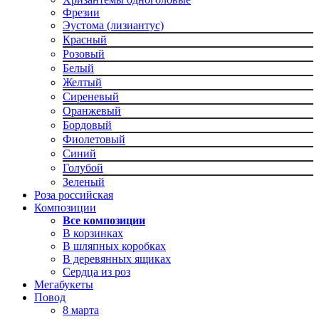
Фрезии
Эустома (лизиантус)
Красный
Розовый
Белый
Желтый
Сиреневый
Оранжевый
Бордовый
Фиолетовый
Синий
Голубой
Зеленый
Роза российская
Композиции
Все композиции
В корзинках
В шляпных коробках
В деревянных ящиках
Сердца из роз
Мегабукеты
Повод
8 марта