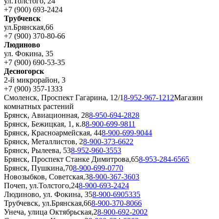
ул.Толстого, 24
+7 (900) 693-2424
Трубчевск
ул.Брянская,66
+7 (900) 370-80-66
Людиново
ул. Фокина, 35
+7 (900) 690-53-35
Десногорск
2-й микрорайон, 3
+7 (900) 357-1333
Смоленск, Проспект Гагарина, 12/1
8-952-967-1212
Магазин
комнатных растений
Брянск, Авиационная, 28
8-950-694-2828
Брянск, Бежицкая, 1, к.8
8-900-699-9811
Брянск, Красноармейская, 44
8-900-699-9044
Брянск, Металлистов, 2
8-900-373-6622
Брянск, Рылеева, 53
8-952-960-3553
Брянск, Проспект Станке Димитрова,65
8-953-284-6565
Брянск, Пушкина,70
8-900-699-0770
Новозыбков, Советская,3
8-900-367-3603
Почеп, ул.Толстого,24
8-900-693-2424
Людиново, ул. Фокина, 35
8-900-6905335
Трубчевск, ул.Брянская,66
8-900-370-8066
Унеча, улица Октябрьская,2
8-900-692-2002