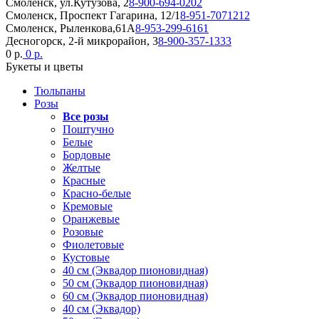
Смоленск, ул.Кутузова, 2
8-900-694-0202
Смоленск, Проспект Гагарина, 12/1
8-951-7071212
Смоленск, Рыленкова,61А
8-953-299-6161
Десногорск, 2-й микрорайон, 3
8-900-357-1333
0 р.
0 р.
Букеты и цветы
Тюльпаны
Розы
Все розы
Поштучно
Белые
Бордовые
Желтые
Красные
Красно-белые
Кремовые
Оранжевые
Розовые
Фиолетовые
Кустовые
40 см (Эквадор пионовидная)
50 см (Эквадор пионовидная)
60 см (Эквадор пионовидная)
40 см (Эквадор)