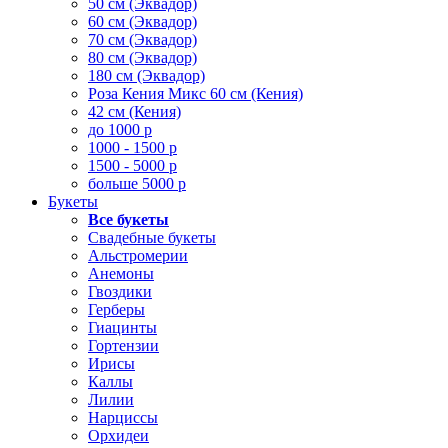
50 см (Эквадор)
60 см (Эквадор)
70 см (Эквадор)
80 см (Эквадор)
180 см (Эквадор)
Роза Кения Микс 60 см (Кения)
42 см (Кения)
до 1000 р
1000 - 1500 р
1500 - 5000 р
больше 5000 р
Букеты
Все букеты
Свадебные букеты
Альстромерии
Анемоны
Гвоздики
Герберы
Гиацинты
Гортензии
Ирисы
Каллы
Лилии
Нарциссы
Орхидеи