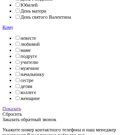
Юбилей
День матери
День святого Валентина
Кому
невесте
любимой
маме
подруге
учителю
мужчине
начальнику
сестре
детям
коллеге
женщине
Показать
Сбросить
Заказать обратный звонок
Укажите номер контактного телефона и наш менеджер