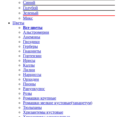
Синий
Голубой
Зеленый
Микс
Цветы
Все цветы
Альстромерии
Анемоны
Гвоздики
Герберы
Гиацинты
Гортензии
Ирисы
Каллы
Лилии
Нарциссы
Орхидеи
Пионы
Ранункулюс
Розы
Ромашки крупные
Ромашки мелкие кустовые(танацетум)
Тюльпаны
Хризантемы кустовые
Хризантемы одноголовые