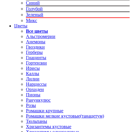
Синий
Голубой
Зеленый
Микс
Цветы
Все цветы
Альстромерии
Анемоны
Гвоздики
Герберы
Гиацинты
Гортензии
Ирисы
Каллы
Лилии
Нарциссы
Орхидеи
Пионы
Ранункулюс
Розы
Ромашки крупные
Ромашки мелкие кустовые(танацетум)
Тюльпаны
Хризантемы кустовые
Хризантемы одноголовые