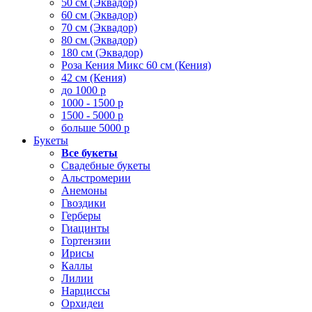
50 см (Эквадор)
60 см (Эквадор)
70 см (Эквадор)
80 см (Эквадор)
180 см (Эквадор)
Роза Кения Микс 60 см (Кения)
42 см (Кения)
до 1000 р
1000 - 1500 р
1500 - 5000 р
больше 5000 р
Букеты
Все букеты
Свадебные букеты
Альстромерии
Анемоны
Гвоздики
Герберы
Гиацинты
Гортензии
Ирисы
Каллы
Лилии
Нарциссы
Орхидеи