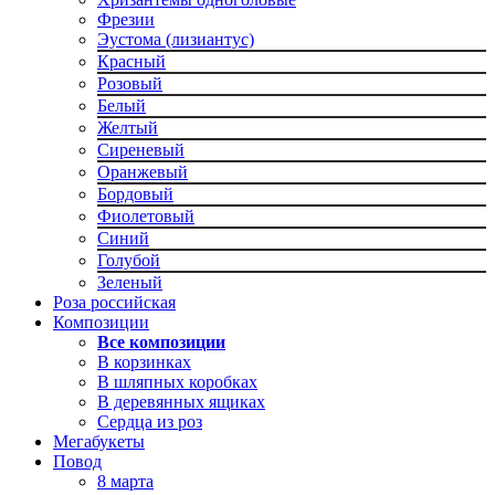
Фрезии
Эустома (лизиантус)
Красный
Розовый
Белый
Желтый
Сиреневый
Оранжевый
Бордовый
Фиолетовый
Синий
Голубой
Зеленый
Роза российская
Композиции
Все композиции
В корзинках
В шляпных коробках
В деревянных ящиках
Сердца из роз
Мегабукеты
Повод
8 марта