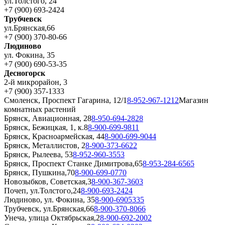
ул.Толстого, 24
+7 (900) 693-2424
Трубчевск
ул.Брянская,66
+7 (900) 370-80-66
Людиново
ул. Фокина, 35
+7 (900) 690-53-35
Десногорск
2-й микрорайон, 3
+7 (900) 357-1333
Смоленск, Проспект Гагарина, 12/1
8-952-967-1212
Магазин
комнатных растений
Брянск, Авиационная, 28
8-950-694-2828
Брянск, Бежицкая, 1, к.8
8-900-699-9811
Брянск, Красноармейская, 44
8-900-699-9044
Брянск, Металлистов, 2
8-900-373-6622
Брянск, Рылеева, 53
8-952-960-3553
Брянск, Проспект Станке Димитрова,65
8-953-284-6565
Брянск, Пушкина,70
8-900-699-0770
Новозыбков, Советская,3
8-900-367-3603
Почеп, ул.Толстого,24
8-900-693-2424
Людиново, ул. Фокина, 35
8-900-6905335
Трубчевск, ул.Брянская,66
8-900-370-8066
Унеча, улица Октябрьская,2
8-900-692-2002