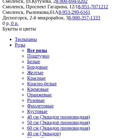
Смоленск, ул.Кутузова, 2
8-900-694-0202
Смоленск, Проспект Гагарина, 12/1
8-951-7071212
Смоленск, Рыленкова,61А
8-953-299-6161
Десногорск, 2-й микрорайон, 3
8-900-357-1333
0 р.
0 р.
Букеты и цветы
Тюльпаны
Розы
Все розы
Поштучно
Белые
Бордовые
Желтые
Красные
Красно-белые
Кремовые
Оранжевые
Розовые
Фиолетовые
Кустовые
40 см (Эквадор пионовидная)
50 см (Эквадор пионовидная)
60 см (Эквадор пионовидная)
40 см (Эквадор)