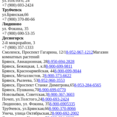
ул.Толстого, 24
+7 (900) 693-2424
Трубчевск
ул.Брянская,66
+7 (900) 370-80-66
Людиново
ул. Фокина, 35
+7 (900) 690-53-35
Десногорск
2-й микрорайон, 3
+7 (900) 357-1333
Смоленск, Проспект Гагарина, 12/1
8-952-967-1212
Магазин
комнатных растений
Брянск, Авиационная, 28
8-950-694-2828
Брянск, Бежицкая, 1, к.8
8-900-699-9811
Брянск, Красноармейская, 44
8-900-699-9044
Брянск, Металлистов, 2
8-900-373-6622
Брянск, Рылеева, 53
8-952-960-3553
Брянск, Проспект Станке Димитрова,65
8-953-284-6565
Брянск, Пушкина,70
8-900-699-0770
Новозыбков, Советская,3
8-900-367-3603
Почеп, ул.Толстого,24
8-900-693-2424
Людиново, ул. Фокина, 35
8-900-6905335
Трубчевск, ул.Брянская,66
8-900-370-8066
Унеча, улица Октябрьская,2
8-900-692-2002