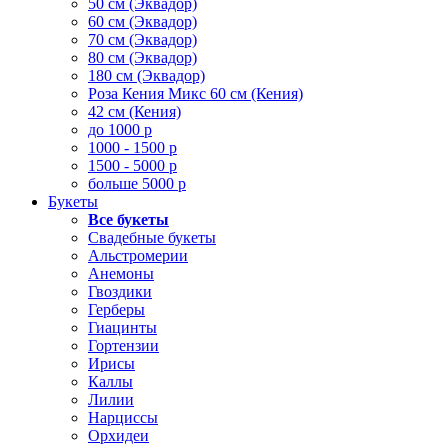
50 см (Эквадор)
60 см (Эквадор)
70 см (Эквадор)
80 см (Эквадор)
180 см (Эквадор)
Роза Кения Микс 60 см (Кения)
42 см (Кения)
до 1000 р
1000 - 1500 р
1500 - 5000 р
больше 5000 р
Букеты
Все букеты
Свадебные букеты
Альстромерии
Анемоны
Гвоздики
Герберы
Гиацинты
Гортензии
Ирисы
Каллы
Лилии
Нарциссы
Орхидеи