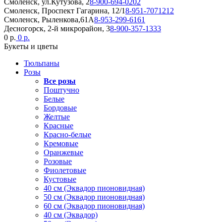
Смоленск, ул.Кутузова, 2
8-900-694-0202
Смоленск, Проспект Гагарина, 12/1
8-951-7071212
Смоленск, Рыленкова,61А
8-953-299-6161
Десногорск, 2-й микрорайон, 3
8-900-357-1333
0 р.
0 р.
Букеты и цветы
Тюльпаны
Розы
Все розы
Поштучно
Белые
Бордовые
Желтые
Красные
Красно-белые
Кремовые
Оранжевые
Розовые
Фиолетовые
Кустовые
40 см (Эквадор пионовидная)
50 см (Эквадор пионовидная)
60 см (Эквадор пионовидная)
40 см (Эквадор)