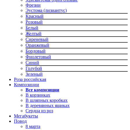
Фрезии
Эустома (лизиантус)
Красный
Розовый
Белый
Желтый
Сиреневый
Оранжевый
Бордовый
Фиолетовый
Синий
Голубой
Зеленый
Роза российская
Композиции
Все композиции
В корзинках
В шляпных коробках
В деревянных ящиках
Сердца из роз
Мегабукеты
Повод
8 марта