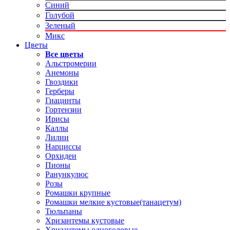
Синий
Голубой
Зеленый
Микс
Цветы
Все цветы
Альстромерии
Анемоны
Гвоздики
Герберы
Гиацинты
Гортензии
Ирисы
Каллы
Лилии
Нарциссы
Орхидеи
Пионы
Ранункулюс
Розы
Ромашки крупные
Ромашки мелкие кустовые(танацетум)
Тюльпаны
Хризантемы кустовые
Хризантемы одноголовые