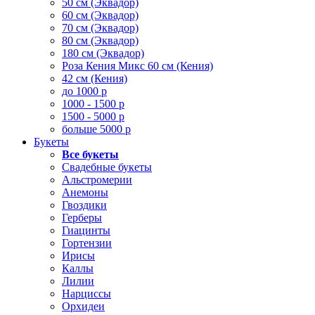
50 см (Эквадор)
60 см (Эквадор)
70 см (Эквадор)
80 см (Эквадор)
180 см (Эквадор)
Роза Кения Микс 60 см (Кения)
42 см (Кения)
до 1000 р
1000 - 1500 р
1500 - 5000 р
больше 5000 р
Букеты
Все букеты
Свадебные букеты
Альстромерии
Анемоны
Гвоздики
Герберы
Гиацинты
Гортензии
Ирисы
Каллы
Лилии
Нарциссы
Орхидеи