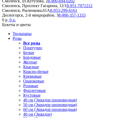
Смоленск, ул.Кутузова, 2
8-900-694-0202
Смоленск, Проспект Гагарина, 12/1
8-951-7071212
Смоленск, Рыленкова,61А
8-953-299-6161
Десногорск, 2-й микрорайон, 3
8-900-357-1333
0 р.
0 р.
Букеты и цветы
Тюльпаны
Розы
Все розы
Поштучно
Белые
Бордовые
Желтые
Красные
Красно-белые
Кремовые
Оранжевые
Розовые
Фиолетовые
Кустовые
40 см (Эквадор пионовидная)
50 см (Эквадор пионовидная)
60 см (Эквадор пионовидная)
40 см (Эквадор)