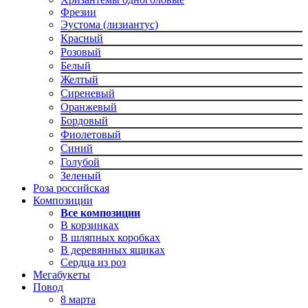
Фрезии
Эустома (лизиантус)
Красный
Розовый
Белый
Желтый
Сиреневый
Оранжевый
Бордовый
Фиолетовый
Синий
Голубой
Зеленый
Роза российская
Композиции
Все композиции
В корзинках
В шляпных коробках
В деревянных ящиках
Сердца из роз
Мегабукеты
Повод
8 марта