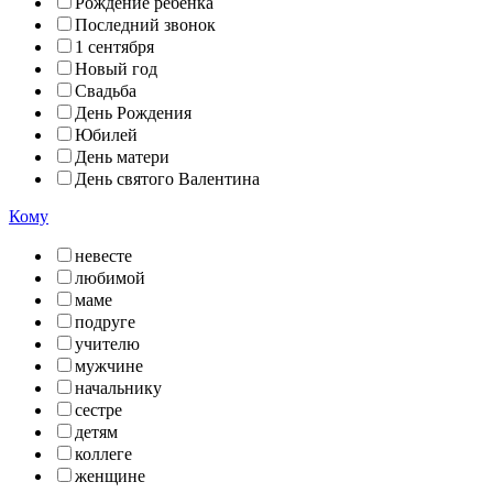
Рождение ребенка
Последний звонок
1 сентября
Новый год
Свадьба
День Рождения
Юбилей
День матери
День святого Валентина
Кому
невесте
любимой
маме
подруге
учителю
мужчине
начальнику
сестре
детям
коллеге
женщине