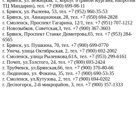
г. Брянск, ул. Бежицкая, 1, корпус 8 (район Кургана, напротив
ТЦ Мандарин), тел. +7 (900) 699-98-11
г. Брянск, ул. Рылеева, 53, тел. +7 (952) 960-35-53
г. Брянск, ул. Авиационная, 28, тел. +7 (950) 694-2828
г. Смоленск, Проспект Гагарина, 12/1, тел. +7 (951) 707-1212
г. Новозыбков, Советская,3, тел. +7 (900) 367-3603
г. Брянск, Проспект Станке Димитрова,65, тел. +7 (953) 284-
6565
г. Брянск, ул. Пушкина, 70, тел. +7 (900) 699-0770
г. Унеча, улица Октябрьская, 2, тел. +7 (900) 692-2002
г. Смоленск, улица Рыленкова,61А, тел. +7 (953) 299-6161
г. Почеп, ул.Толстого, 24, тел. +7 (900) 693-2424
г. Трубчевск, ул.Брянская,66, тел. +7 (900) 370-80-66
г. Людиново, ул. Фокина, 35, тел. +7 (900) 690-53-35
г. Смоленск, ул.Кутузова, 2, тел. +7 (900) 694-0202
г. Десногорск, 2-й микрорайон, 3, тел. +7 (900) 357-1333
Политика конфиденциальности
Пользовательское соглашение
Политика обработки персональных данных