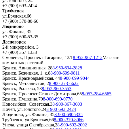
ул.Толстого, 24
+7 (900) 693-2424
Трубчевск
ул.Брянская,66
+7 (900) 370-80-66
Людиново
ул. Фокина, 35
+7 (900) 690-53-35
Десногорск
2-й микрорайон, 3
+7 (900) 357-1333
Смоленск, Проспект Гагарина, 12/1
8-952-967-1212
Магазин
комнатных растений
Брянск, Авиационная, 28
8-950-694-2828
Брянск, Бежицкая, 1, к.8
8-900-699-9811
Брянск, Красноармейская, 44
8-900-699-9044
Брянск, Металлистов, 2
8-900-373-6622
Брянск, Рылеева, 53
8-952-960-3553
Брянск, Проспект Станке Димитрова,65
8-953-284-6565
Брянск, Пушкина,70
8-900-699-0770
Новозыбков, Советская,3
8-900-367-3603
Почеп, ул.Толстого,24
8-900-693-2424
Людиново, ул. Фокина, 35
8-900-6905335
Трубчевск, ул.Брянская,66
8-900-370-8066
Унеча, улица Октябрьская,2
8-900-692-2002