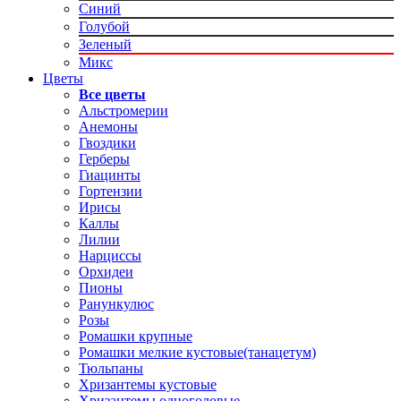
Синий
Голубой
Зеленый
Микс
Цветы
Все цветы
Альстромерии
Анемоны
Гвоздики
Герберы
Гиацинты
Гортензии
Ирисы
Каллы
Лилии
Нарциссы
Орхидеи
Пионы
Ранункулюс
Розы
Ромашки крупные
Ромашки мелкие кустовые(танацетум)
Тюльпаны
Хризантемы кустовые
Хризантемы одноголовые