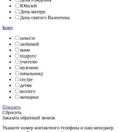
Юбилей
День матери
День святого Валентина
Кому
невесте
любимой
маме
подруге
учителю
мужчине
начальнику
сестре
детям
коллеге
женщине
Показать
Сбросить
Заказать обратный звонок
Укажите номер контактного телефона и наш менеджер