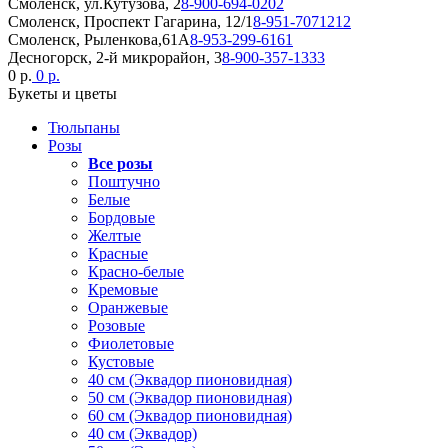
Смоленск, ул.Кутузова, 2
8-900-694-0202
Смоленск, Проспект Гагарина, 12/1
8-951-7071212
Смоленск, Рыленкова,61А
8-953-299-6161
Десногорск, 2-й микрорайон, 3
8-900-357-1333
0 р.
0 р.
Букеты и цветы
Тюльпаны
Розы
Все розы
Поштучно
Белые
Бордовые
Желтые
Красные
Красно-белые
Кремовые
Оранжевые
Розовые
Фиолетовые
Кустовые
40 см (Эквадор пионовидная)
50 см (Эквадор пионовидная)
60 см (Эквадор пионовидная)
40 см (Эквадор)