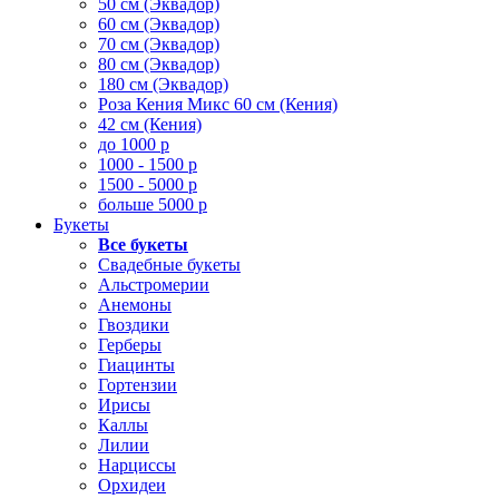
50 см (Эквадор)
60 см (Эквадор)
70 см (Эквадор)
80 см (Эквадор)
180 см (Эквадор)
Роза Кения Микс 60 см (Кения)
42 см (Кения)
до 1000 р
1000 - 1500 р
1500 - 5000 р
больше 5000 р
Букеты
Все букеты
Свадебные букеты
Альстромерии
Анемоны
Гвоздики
Герберы
Гиацинты
Гортензии
Ирисы
Каллы
Лилии
Нарциссы
Орхидеи