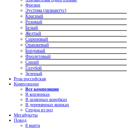
Фрезии
Эустома (лизиантус)
Красный
Розовый
Белый
Желтый
Сиреневый
Оранжевый
Бордовый
Фиолетовый
Синий
Голубой
Зеленый
Роза российская
Композиции
Все композиции
В корзинках
В шляпных коробках
В деревянных ящиках
Сердца из роз
Мегабукеты
Повод
8 марта