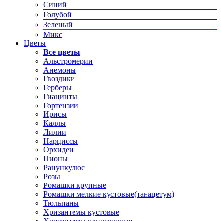
Синий
Голубой
Зеленый
Микс
Цветы
Все цветы
Альстромерии
Анемоны
Гвоздики
Герберы
Гиацинты
Гортензии
Ирисы
Каллы
Лилии
Нарциссы
Орхидеи
Пионы
Ранункулюс
Розы
Ромашки крупные
Ромашки мелкие кустовые(танацетум)
Тюльпаны
Хризантемы кустовые
Хризантемы одноголовые