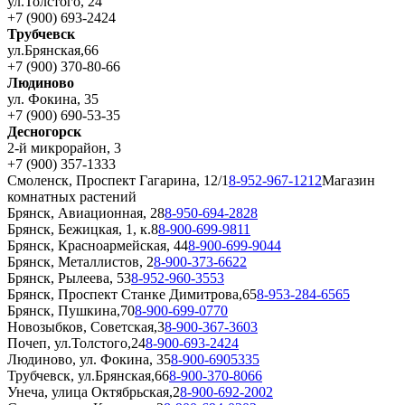
ул.Толстого, 24
+7 (900) 693-2424
Трубчевск
ул.Брянская,66
+7 (900) 370-80-66
Людиново
ул. Фокина, 35
+7 (900) 690-53-35
Десногорск
2-й микрорайон, 3
+7 (900) 357-1333
Смоленск, Проспект Гагарина, 12/1
8-952-967-1212
Магазин
комнатных растений
Брянск, Авиационная, 28
8-950-694-2828
Брянск, Бежицкая, 1, к.8
8-900-699-9811
Брянск, Красноармейская, 44
8-900-699-9044
Брянск, Металлистов, 2
8-900-373-6622
Брянск, Рылеева, 53
8-952-960-3553
Брянск, Проспект Станке Димитрова,65
8-953-284-6565
Брянск, Пушкина,70
8-900-699-0770
Новозыбков, Советская,3
8-900-367-3603
Почеп, ул.Толстого,24
8-900-693-2424
Людиново, ул. Фокина, 35
8-900-6905335
Трубчевск, ул.Брянская,66
8-900-370-8066
Унеча, улица Октябрьская,2
8-900-692-2002