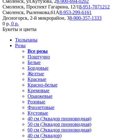
Смоленск, ул.Кутузова, 2
8-900-694-0202
Смоленск, Проспект Гагарина, 12/1
8-951-7071212
Смоленск, Рыленкова,61А
8-953-299-6161
Десногорск, 2-й микрорайон, 3
8-900-357-1333
0 р.
0 р.
Букеты и цветы
Тюльпаны
Розы
Все розы
Поштучно
Белые
Бордовые
Желтые
Красные
Красно-белые
Кремовые
Оранжевые
Розовые
Фиолетовые
Кустовые
40 см (Эквадор пионовидная)
50 см (Эквадор пионовидная)
60 см (Эквадор пионовидная)
40 см (Эквадор)