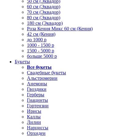
50 см (Эквадор)
60 см (Эквадор)
70 см (Эквадор)
80 см (Эквадор)
180 см (Эквадор)
Роза Кения Микс 60 см (Кения)
42 см (Кения)
до 1000 р
1000 - 1500 р
1500 - 5000 р
больше 5000 р
Букеты
Все букеты
Свадебные букеты
Альстромерии
Анемоны
Гвоздики
Герберы
Гиацинты
Гортензии
Ирисы
Каллы
Лилии
Нарциссы
Орхидеи