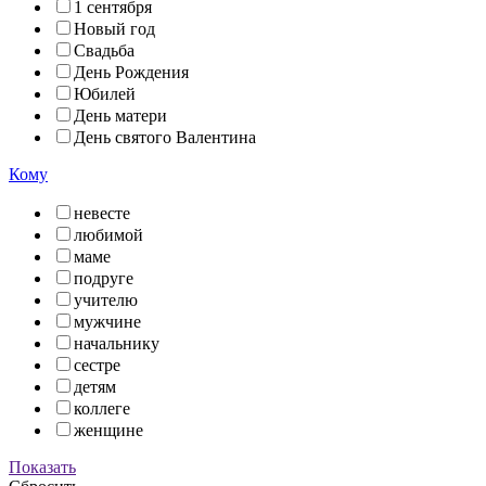
1 сентября
Новый год
Свадьба
День Рождения
Юбилей
День матери
День святого Валентина
Кому
невесте
любимой
маме
подруге
учителю
мужчине
начальнику
сестре
детям
коллеге
женщине
Показать