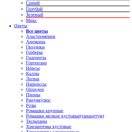
Синий
Голубой
Зеленый
Микс
Цветы
Все цветы
Альстромерии
Анемоны
Гвоздики
Герберы
Гиацинты
Гортензии
Ирисы
Каллы
Лилии
Нарциссы
Орхидеи
Пионы
Ранункулюс
Розы
Ромашки крупные
Ромашки мелкие кустовые(танацетум)
Тюльпаны
Хризантемы кустовые
Хризантемы одноголовые