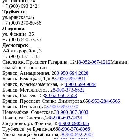
ул.Толстого, 24
+7 (900) 693-2424
Трубчевск
ул.Брянская,66
+7 (900) 370-80-66
Людиново
ул. Фокина, 35
+7 (900) 690-53-35
Десногорск
2-й микрорайон, 3
+7 (900) 357-1333
Смоленск, Проспект Гагарина, 12/1
8-952-967-1212
Магазин
комнатных растений
Брянск, Авиационная, 28
8-950-694-2828
Брянск, Бежицкая, 1, к.8
8-900-699-9811
Брянск, Красноармейская, 44
8-900-699-9044
Брянск, Металлистов, 2
8-900-373-6622
Брянск, Рылеева, 53
8-952-960-3553
Брянск, Проспект Станке Димитрова,65
8-953-284-6565
Брянск, Пушкина,70
8-900-699-0770
Новозыбков, Советская,3
8-900-367-3603
Почеп, ул.Толстого,24
8-900-693-2424
Людиново, ул. Фокина, 35
8-900-6905335
Трубчевск, ул.Брянская,66
8-900-370-8066
Унеча, улица Октябрьская,2
8-900-692-2002